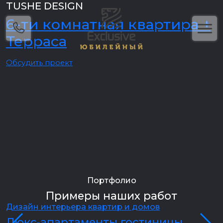
TUSHE DESIGN
6-ти комнатная квартира +
Терраса
Обсудить проект
Портфолио
Примеры наших работ
Дизайн интерьера квартир и домов
Д
Люкс-апартаменты гостиницы