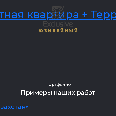
тная квартира + Тер
Портфолио
Примеры наших работ
захстан»