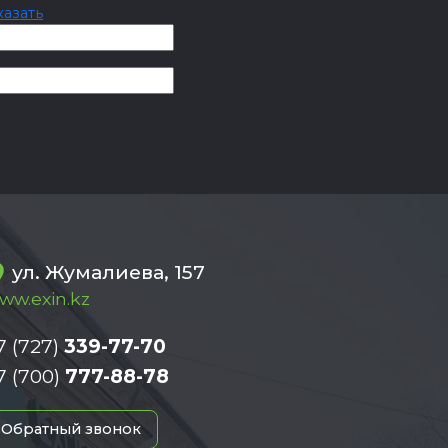
казать
ул. Жумалиева, 157
ww.exin.kz
7 (727)
339-77-70
7 (700)
777-88-78
Обратный звонок