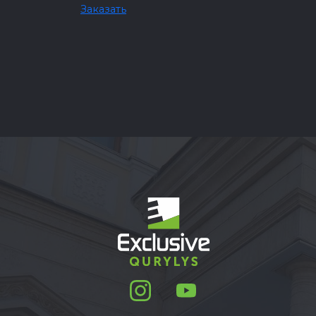
Заказать
Map dat
Map
Satellite