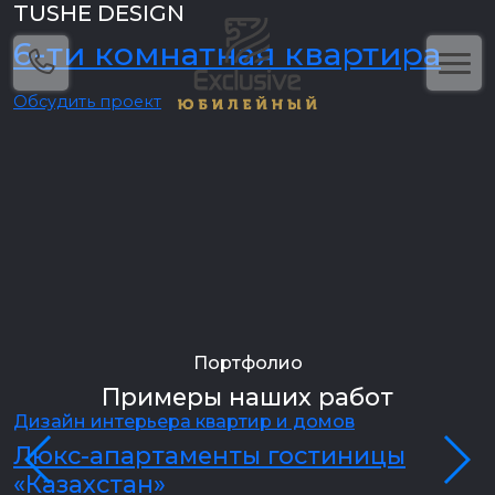
TUSHE DESIGN
6-ти комнатная квартира
Обсудить проект
Портфолио
Примеры наших работ
Дизайн интерьера квартир и домов
Д
Люкс-апартаменты гостиницы
«Казахстан»