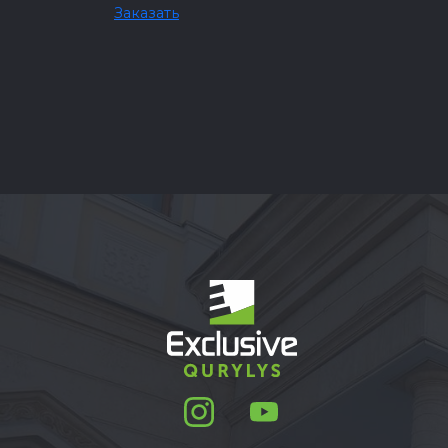
Заказать
Map dat
Map
Satellite