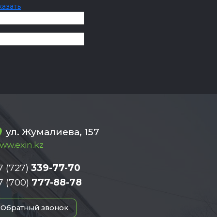
казать
ул. Жумалиева, 157
ww.exin.kz
7 (727)
339-77-70
7 (700)
777-88-78
Обратный звонок